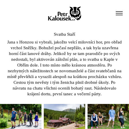
Svatba Staří
Jana s Honzou si vybrali, jakožto velcí milovníci hor, pro obřad
vrchol Sněžky. Bohužel počasí nepřálo, a tak byla uzavřena
horní část lanové dráhy. Jelikož by se tam prarodiče po svých
nedostali, byl aktivován záložní plán, a to svatba u Kaple v
Obřím dole. I toto místo mělo krásnou atmosféru. Po
nezbytných náležitostech se novomanželé a část svatebčanů na
místě převlékli a vyrazili alespoň na krátkou procházku vzhůru.
Cestou tým nevěsty i tým ženicha plnil drobné úkoly. Po
návratu na chatu všichni ocenili bohatý raut. Následovalo
krájení dortu, první tanec a večerní párty.