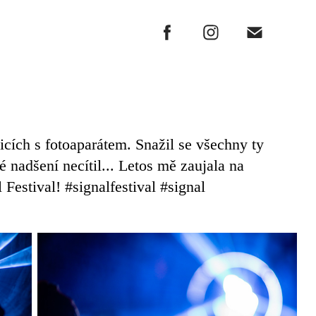
licích s fotoaparátem. Snažil se všechny ty
 nadšení necítil... Letos mě zaujala na
 Festival
!
#signalfestival
#signal