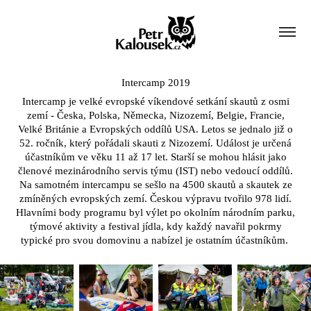
Intercamp 2019
Intercamp je velké evropské víkendové setkání skautů z osmi
zemí - Česka, Polska, Německa, Nizozemí, Belgie, Francie,
Velké Británie a Evropských oddílů USA. Letos se jednalo již o
52. ročník, který pořádali skauti z Nizozemí. Událost je určená
účastníkům ve věku 11 až 17 let. Starší se mohou hlásit jako
členové mezinárodního servis týmu (IST) nebo vedoucí oddílů.
Na samotném intercampu se sešlo na 4500 skautů a skautek ze
zmíněných evropských zemí. Českou výpravu tvořilo 978 lidí.
Hlavními body programu byl výlet po okolním národním parku,
týmové aktivity a festival jídla, kdy každý navařil pokrmy
typické pro svou domovinu a nabízel je ostatním účastníkům.