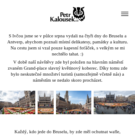
S Ivčou jsme se v půlce srpna vydali na čtyři dny do Bruselu a
Antverp, abychom poznali místní delikatesy, památky a kulturu.
Na cestu jsem si vzal pouze kapesní foťáček, s velkým se mi
nechtělo tahat. :)
V době naší návštěvy zde byl položen na hlavním náměstí
zvaném Grand-place slavný květinový koberec. Díky tomu zde
bylo neskutečné množství turistů (samozřejmě včetně nás) a
náměstím se nedalo skoro procházet.
Každý, kdo jede do Bruselu, by zde měl ochutnat wafle,