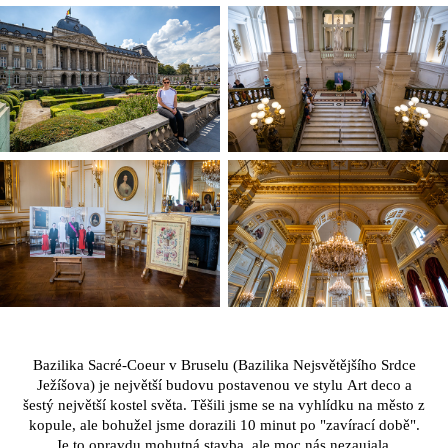
Bazilika Sacré-Coeur v Bruselu (Bazilika Nejsvětějšího Srdce
Ježíšova) je největší budovu postavenou ve stylu Art deco a
šestý největší kostel světa. Těšili jsme se na vyhlídku na město z
kopule, ale bohužel jsme dorazili 10 minut po "zavírací době".
Je to opravdu mohutná stavba, ale moc nás nezaujala.