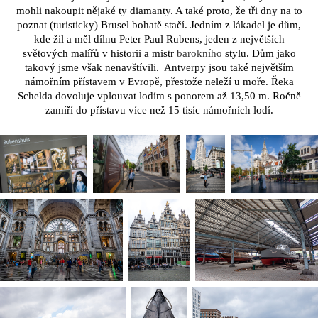
mohli nakoupit nějaké ty diamanty. A také proto, že tři dny na to
poznat (turisticky) Brusel bohatě stačí. Jedním z lákadel je dům,
kde žil a měl dílnu Peter Paul Rubens, jeden z největších
světových malířů v historii a mistr
barokního
stylu. Dům jako
takový jsme však nenavštívili. Antverpy jsou také největším
námořním přístavem v Evropě, přestože neleží u moře. Řeka
Schelda dovoluje vplouvat lodím s ponorem až 13,50 m. Ročně
zamíří do přístavu více než 15 tisíc námořních lodí.