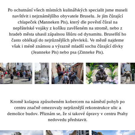
Po ochutnání všech místních kulinářských specialit jsme museli
navštívit i nejznámějšího obyvatele Bruselu. Je jím čůrající
chlapeček (Manneken Pis), který dle pověstí čůral na
nepřátelské vojáky z košíku zavěšeném na stromě, nebo z
hradeb města uhasil zápalnou šňůru od dynamitu. Bruselští ho
často oblékají do nejrůznějších převleků. Ve městě najdeme
však i méně známou a výrazně mladší sochu čůrající dívky
(Jeanneke Pis) nebo psa (Zinneke Pis).
Kromě kolapsu způsobeném kobercem na náměstí pohyb po
centru značně omezovaly nejrůznější rekonstrukce ulic a
demolice budov. Přiznám se, že si takové úpravy v centru Prahy
nedovedu představit.