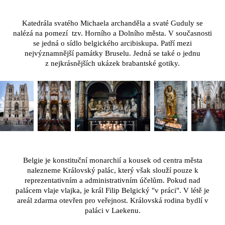
Katedrála svatého Michaela archanděla a svaté Guduly se
nalézá na pomezí tzv. Horního a Dolního města. V současnosti
se jedná o sídlo belgického arcibiskupa. Patří mezi
nejvýznamnější památky Bruselu. Jedná se také o jednu
z nejkrásnějších ukázek brabantské gotiky.
Belgie je konstituční monarchií a kousek od centra města
nalezneme Královský palác, který však slouží pouze k
reprezentativním a administrativním účelům. Pokud nad
palácem vlaje vlajka, je král Filip Belgický "v práci". V létě je
areál zdarma otevřen pro veřejnost. Královská rodina bydlí v
paláci v Laekenu.